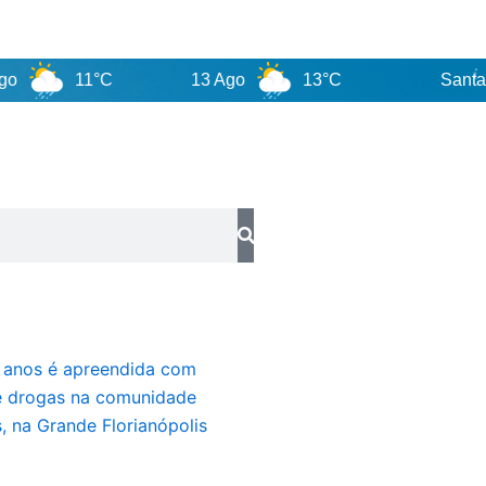
11°C
13 Ago
13°C
Santa Catari
2 anos é apreendida com
e drogas na comunidade
 na Grande Florianópolis