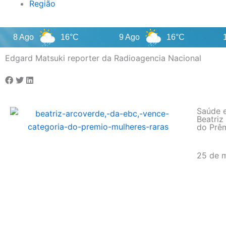
Região
Ago
16°C
9 Ago
16°C
10 Ago
Edgard Matsuki reporter da Radioagencia Nacional
Saúde 
Beatriz
do Prêm
25 de 