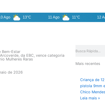
13°C
11 Ago
11°C
12 Ago
Pesquisar
e Bem-Estar
 Arcoverde, da EBC, vence categoria
io Mulheres Raras
Mais recentes
maio de 2026
Criança de 1
pistola 9mm 
Chico Mendes,
Leia mais »