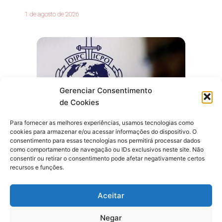
1 de agosto de 2026
Gerenciar Consentimento
de Cookies
Para fornecer as melhores experiências, usamos tecnologias como
cookies para armazenar e/ou acessar informações do dispositivo. O
consentimento para essas tecnologias nos permitirá processar dados
como comportamento de navegação ou IDs exclusivos neste site. Não
consentir ou retirar o consentimento pode afetar negativamente certos
Últimas Notícias
recursos e funções.
Homem é preso no Rio ao desembarcar de voo
procedente da Espanha
Aceitar
Negar
1 de agosto de 2026