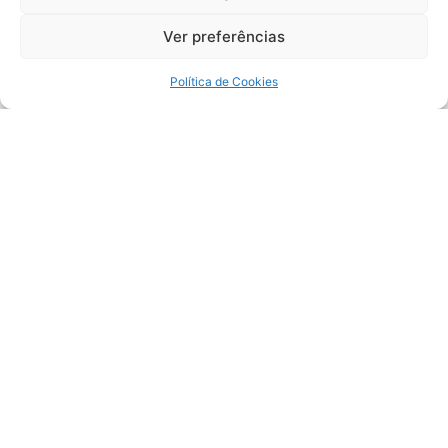
Ver preferências
Política de Cookies
Política
RJ: quase 13 milhões de eleitores estão aptos a
votar no 1º turno
1 de agosto de 2026