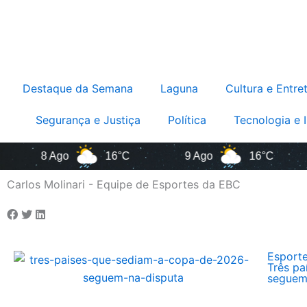
Destaque da Semana
Laguna
Cultura e Entre
Segurança e Justiça
Política
Tecnologia e 
8 Ago
16°C
9 Ago
16°C
10
Carlos Molinari - Equipe de Esportes da EBC
Esport
Três pa
seguem