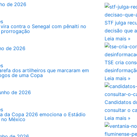
lho de 2026
es
STF julga rec
 vira contra o Senegal com pênalti no
decisão que 
a prorrogação
Leia mais »
lho de 2026
TSE cria cons
es
 tarefa dos artilheiros que marcaram em
desinformação
jogos de uma Copa
Leia mais »
junho de 2026
Candidatos d
es
consultar o c
ra da Copa 2026 emociona o Estádio
Leia mais »
, no México
unho de 2026