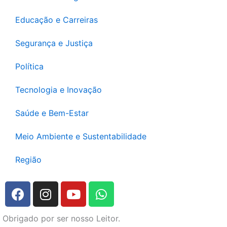
Educação e Carreiras
Segurança e Justiça
Política
Tecnologia e Inovação
Saúde e Bem-Estar
Meio Ambiente e Sustentabilidade
Região
F
I
Y
W
a
n
o
h
c
s
u
a
Obrigado por ser nosso Leitor.
e
t
t
t