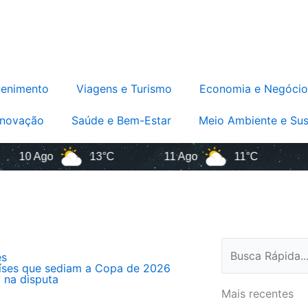
tenimento
Viagens e Turismo
Economia e Negócio
Inovação
Saúde e Bem-Estar
Meio Ambiente e Sus
 Ago
13°C
11 Ago
11°C
12 Ag
Pesquisar
es
íses que sediam a Copa de 2026
 na disputa
Mais recentes