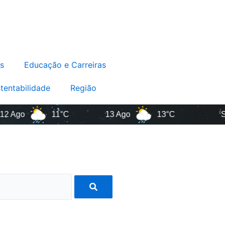
s
Educação e Carreiras
tentabilidade
Região
o
11°C
13 Ago
13°C
Santa 