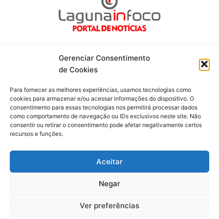
Gerenciar Consentimento
de Cookies
Fique por dentro de tudo!
Para fornecer as melhores experiências, usamos tecnologias como
cookies para armazenar e/ou acessar informações do dispositivo. O
consentimento para essas tecnologias nos permitirá processar dados
Siga-nos
como comportamento de navegação ou IDs exclusivos neste site. Não
consentir ou retirar o consentimento pode afetar negativamente certos
recursos e funções.
F
I
Y
a
n
o
c
s
u
Aceitar
e
t
t
b
a
u
o
g
b
Negar
o
r
e
Todos os direitos reservados. Portal Laguna Infoco © 2026 -
k
a
-
m
Desenvolvido por mktinfo.com.br
Ver preferências
f