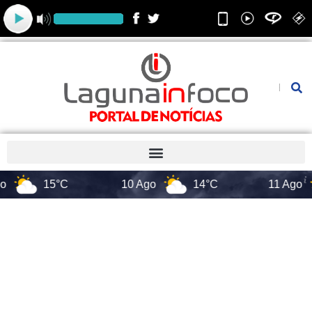
Ir
para
o
conteúdo
Pesquis
15°C
10 Ago
14°C
11 Ago