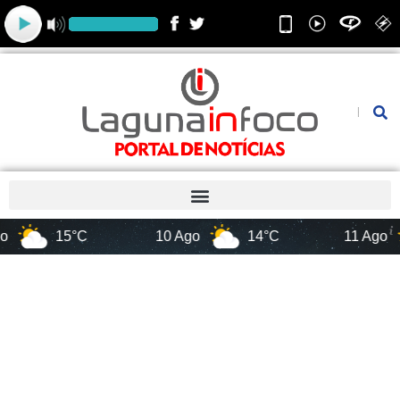
Ir
para
o
conteúdo
Pesquis
15°C
10 Ago
14°C
11 Ago