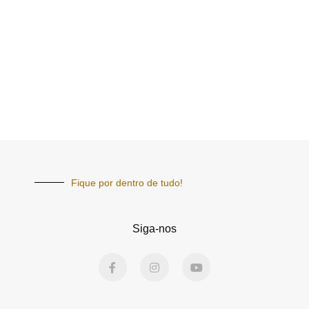
Fique por dentro de tudo!
Siga-nos
F
I
Y
a
n
o
c
s
u
e
t
t
b
a
u