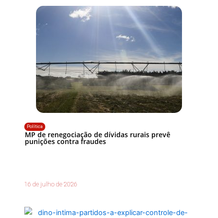
Política
MP de renegociação de dívidas rurais prevê
punições contra fraudes
16 de julho de 2026