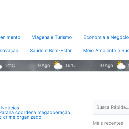
tenimento
Viagens e Turismo
Economia e Negócio
Inovação
Saúde e Bem-Estar
Meio Ambiente e Sus
4°C
9 Ago
16°C
10 Ago
9°C
Pesquisar
 Notícias
Paraná coordena megaoperação
o crime organizado
Mais recentes