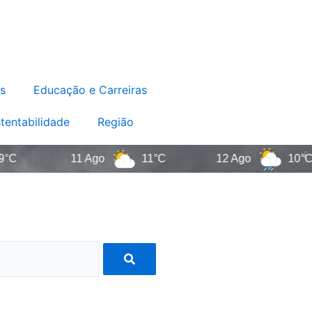
s
Educação e Carreiras
tentabilidade
Região
11 Ago
11°C
12 Ago
10°C