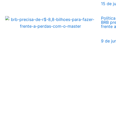
15 de j
Política
BRB pre
frente 
9 de ju