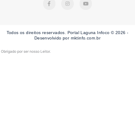
a
n
o
c
s
u
e
t
t
b
a
u
o
g
b
o
r
e
Todos os direitos reservados. Portal Laguna Infoco © 2026 -
k
a
-
m
Desenvolvido por mktinfo.com.br
f
Obrigado por ser nosso Leitor.