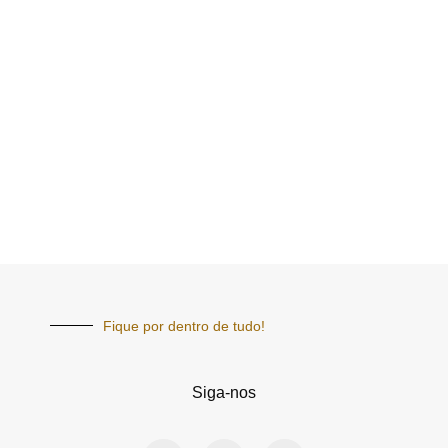
Fique por dentro de tudo!
Siga-nos
F
I
Y