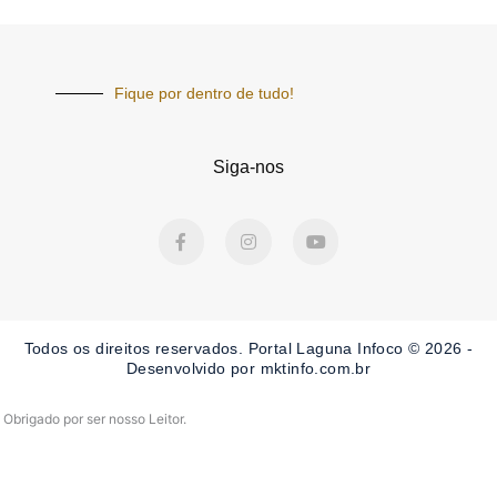
Fique por dentro de tudo!
Siga-nos
F
I
Y
a
n
o
c
s
u
e
t
t
b
a
u
o
g
b
o
r
e
Todos os direitos reservados. Portal Laguna Infoco © 2026 -
k
a
-
m
Desenvolvido por mktinfo.com.br
f
Obrigado por ser nosso Leitor.