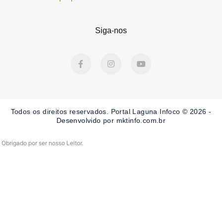
Siga-nos
F
I
Y
a
n
o
c
s
u
e
t
t
b
a
u
o
g
b
o
r
e
Todos os direitos reservados. Portal Laguna Infoco © 2026 -
k
a
-
m
Desenvolvido por mktinfo.com.br
f
Obrigado por ser nosso Leitor.