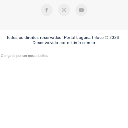
F
I
Y
a
n
o
c
s
u
e
t
t
b
a
u
o
g
b
o
r
e
Todos os direitos reservados. Portal Laguna Infoco © 2026 -
k
a
-
m
Desenvolvido por mktinfo.com.br
f
Obrigado por ser nosso Leitor.