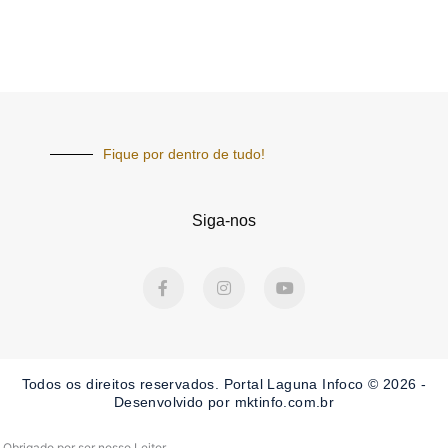
Fique por dentro de tudo!
Siga-nos
F
I
Y
a
n
o
c
s
u
e
t
t
b
a
u
o
g
b
o
r
e
Todos os direitos reservados. Portal Laguna Infoco © 2026 -
k
a
-
m
Desenvolvido por mktinfo.com.br
f
Obrigado por ser nosso Leitor.