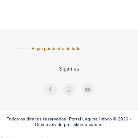
Fique por dentro de tudo!
Siga-nos
F
I
Y
a
n
o
c
s
u
e
t
t
b
a
u
o
g
b
o
r
e
Todos os direitos reservados. Portal Laguna Infoco © 2026 -
k
a
-
m
Desenvolvido por mktinfo.com.br
f