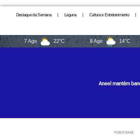
Destaque da Semana
Laguna
Cultura e Entretenimento
7 Ago
22°C
8 Ago
14°C
Aneel mantém bande
PUBLICIDADE