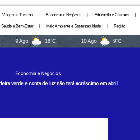
Viagens e Turismo
Economia e Negócios
Educação e Carreiras
Saúde e Bem-Estar
Meio Ambiente e Sustentabilidade
Região
9 Ago
16°C
10 Ago
9°C
11
Economia e Negócios
ira verde e conta de luz não terá acréscimo em abril