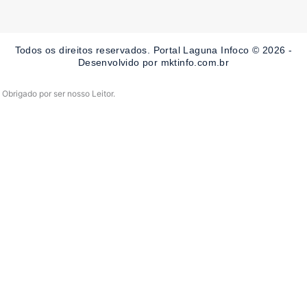
e
t
t
b
a
u
o
g
b
o
r
e
Todos os direitos reservados. Portal Laguna Infoco © 2026 -
k
a
-
m
Desenvolvido por mktinfo.com.br
f
Obrigado por ser nosso Leitor.