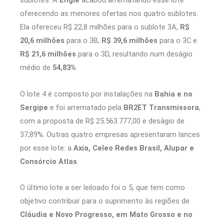
sublotes. A
Engie
acabou arrematando esse lote
oferecendo as menores ofertas nos quatro sublotes.
Ela ofereceu R$ 22,8 milhões para o sublote 3A,
R$
20,6 milhões
para o 3B,
R$ 39,6 milhões
para o 3C e
R$ 21,6 milhões
para o 3D, resultando num deságio
médio de
54,83%
.
O lote 4 é composto por instalações na
Bahia e no
Sergipe
e foi arrematado pela
BR2ET Transmissora
,
com a proposta de R$ 25.563.777,00 e deságio de
37,89%. Outras quatro empresas apresentaram lances
por esse lote: a
Axia, Celeo Redes Brasil, Alupar e
Consórcio Atlas
.
O último lote a ser leiloado foi o 5, que tem como
objetivo contribuir para o suprimento às regiões de
Cláudia e Novo Progresso, em Mato Grosso e no