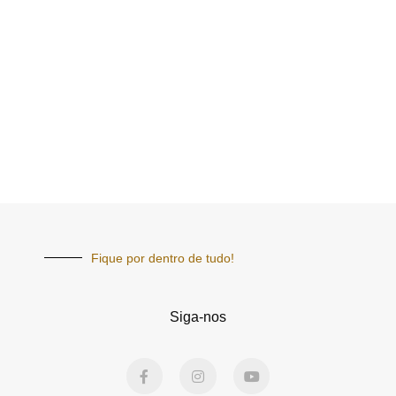
Fique por dentro de tudo!
Siga-nos
F
I
Y
a
n
o
c
s
u