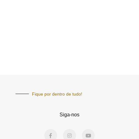
Fique por dentro de tudo!
Siga-nos
F
I
Y
a
n
o