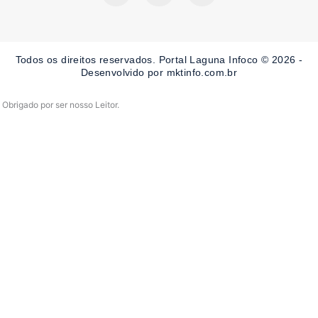
c
s
u
e
t
t
b
a
u
o
g
b
o
r
e
Todos os direitos reservados. Portal Laguna Infoco © 2026 -
k
a
-
m
Desenvolvido por mktinfo.com.br
f
Obrigado por ser nosso Leitor.