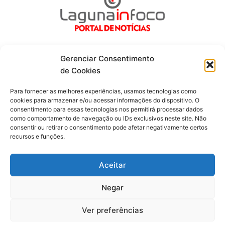
Gerenciar Consentimento
de Cookies
Fique por dentro de tudo!
Para fornecer as melhores experiências, usamos tecnologias como
cookies para armazenar e/ou acessar informações do dispositivo. O
consentimento para essas tecnologias nos permitirá processar dados
Siga-nos
como comportamento de navegação ou IDs exclusivos neste site. Não
consentir ou retirar o consentimento pode afetar negativamente certos
recursos e funções.
F
I
Y
a
n
o
c
s
u
Aceitar
e
t
t
b
a
u
o
g
b
Negar
o
r
e
Todos os direitos reservados. Portal Laguna Infoco © 2026 -
k
a
-
m
Desenvolvido por mktinfo.com.br
Ver preferências
f