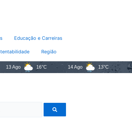
s
Educação e Carreiras
tentabilidade
Região
 Ago
16°C
14 Ago
13°C
Sant