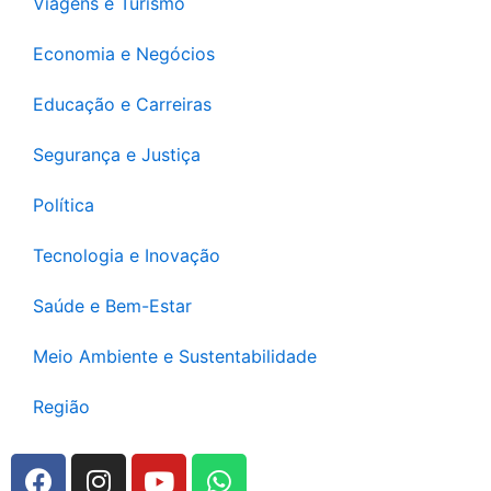
Viagens e Turismo
Economia e Negócios
Educação e Carreiras
Segurança e Justiça
Política
Tecnologia e Inovação
Saúde e Bem-Estar
Meio Ambiente e Sustentabilidade
Região
F
I
Y
W