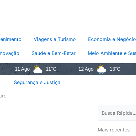
tenimento
Viagens e Turismo
Economia e Negócio
Inovação
Saúde e Bem-Estar
Meio Ambiente e Sus
11 Ago
11°C
12 Ago
13°C
13
Segurança e Justiça
aro
Pesquisar
Mais recentes