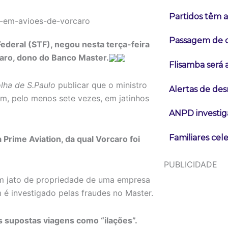
Partidos têm a
Passagem de c
ederal (STF), negou nesta terça-feira
caro, dono do Banco Master.
Flisamba será 
olha de S.Paulo
publicar que o ministro
Alertas de d
m, pelo menos sete vezes, em jatinhos
ANPD investig
Familiares cel
rime Aviation, da qual Vorcaro foi
PUBLICIDADE
 um jato de propriedade de uma empresa
 é investigado pelas fraudes no Master.
s supostas viagens como “ilações”.