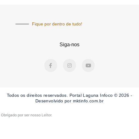
Fique por dentro de tudo!
Siga-nos
F
I
Y
a
n
o
c
s
u
e
t
t
b
a
u
o
g
b
o
r
e
Todos os direitos reservados. Portal Laguna Infoco © 2026 -
k
a
-
m
Desenvolvido por mktinfo.com.br
f
Obrigado por ser nosso Leitor.