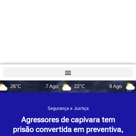
6°C
7 Ago
22°C
8 Ago
17°C
Segurança e Justiça
Agressores de capivara tem
prisão convertida em preventiva,