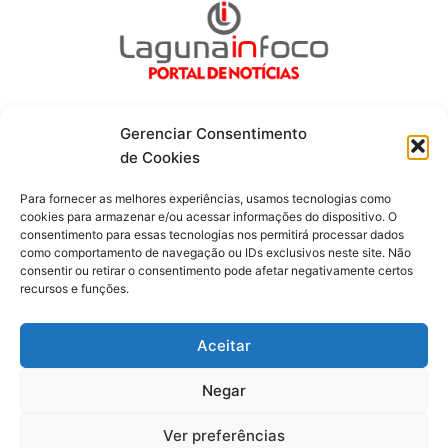
Gerenciar Consentimento
de Cookies
Fique por dentro de tudo!
Para fornecer as melhores experiências, usamos tecnologias como
cookies para armazenar e/ou acessar informações do dispositivo. O
consentimento para essas tecnologias nos permitirá processar dados
Siga-nos
como comportamento de navegação ou IDs exclusivos neste site. Não
consentir ou retirar o consentimento pode afetar negativamente certos
recursos e funções.
F
I
Y
a
n
o
c
s
u
Aceitar
e
t
t
b
a
u
o
g
b
Negar
o
r
e
Todos os direitos reservados. Portal Laguna Infoco © 2026 -
k
a
-
m
Desenvolvido por mktinfo.com.br
Ver preferências
f