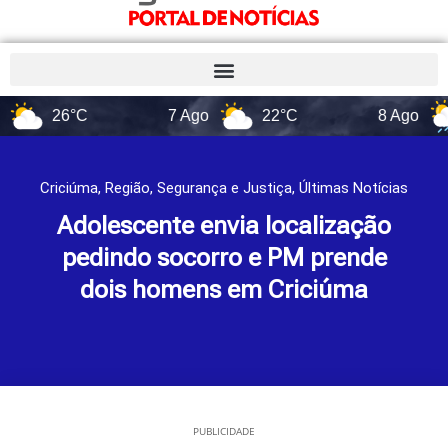
26°C
7 Ago
22°C
8 Ago
17
Criciúma
,
Região
,
Segurança e Justiça
,
Últimas Notícias
Adolescente envia localização
pedindo socorro e PM prende
dois homens em Criciúma
PUBLICIDADE