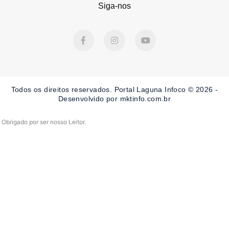
Siga-nos
F
I
Y
a
n
o
c
s
u
e
t
t
b
a
u
o
g
b
o
r
e
Todos os direitos reservados. Portal Laguna Infoco © 2026 -
k
a
-
m
Desenvolvido por mktinfo.com.br
f
Obrigado por ser nosso Leitor.