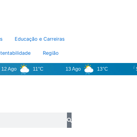
s
Educação e Carreiras
tentabilidade
Região
o
11°C
13 Ago
13°C
Santa 