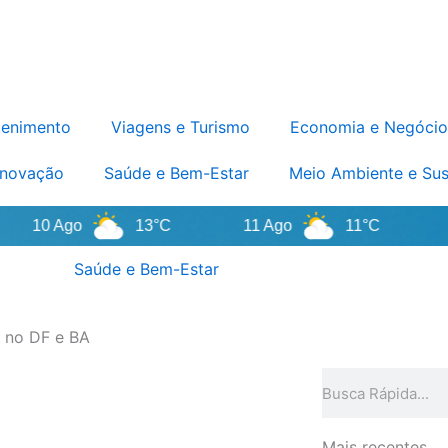
tenimento
Viagens e Turismo
Economia e Negócio
Inovação
Saúde e Bem-Estar
Meio Ambiente e Sus
0 Ago
13°C
11 Ago
11°C
12 Ag
Saúde e Bem-Estar
l no DF e BA
Pesquisar
Mais recentes