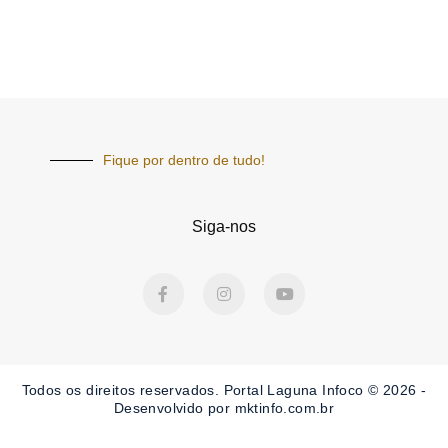
Fique por dentro de tudo!
Siga-nos
F
I
Y
a
n
o
c
s
u
e
t
t
b
a
u
o
g
b
o
r
e
Todos os direitos reservados. Portal Laguna Infoco © 2026 -
k
a
-
m
Desenvolvido por mktinfo.com.br
f