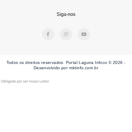
Siga-nos
F
I
Y
a
n
o
c
s
u
e
t
t
b
a
u
o
g
b
o
r
e
Todos os direitos reservados. Portal Laguna Infoco © 2026 -
k
a
-
m
Desenvolvido por mktinfo.com.br
f
Obrigado por ser nosso Leitor.