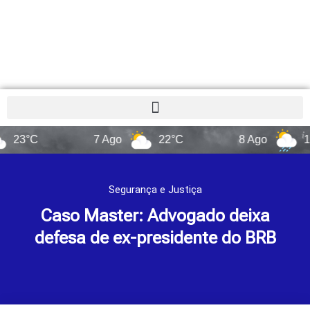
C
7 Ago
22°C
8 Ago
14°C
Segurança e Justiça
Caso Master: Advogado deixa
defesa de ex-presidente do BRB